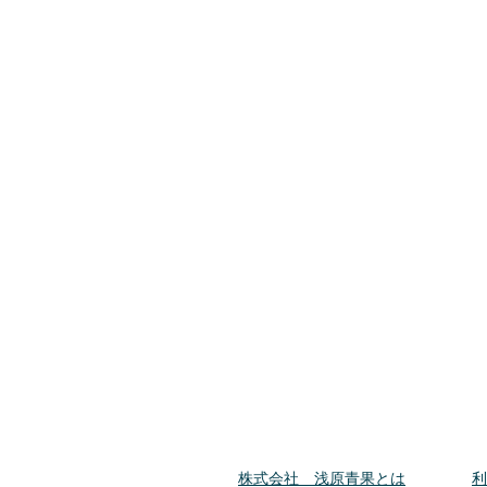
​株式会社 浅原青果とは
​