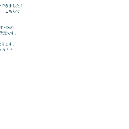
ーできました！
。　こちらで
(^^)!
予定です。
なります。
ぅぅぅぅ 