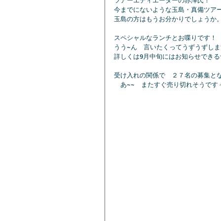
ツアーエディエーターの赤澤氏！
今までにないような玉島・真備ツア
玉島の方はもうお分かりでしょうか
スペシャルなランチとお喋りです！
うう~ん　言いたくってうずうずします~!
詳しくは9月中旬にはお知らせできる
受け入れの関係で　２７名の募集と
　あ~~　またすぐ売り切れそうです