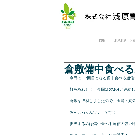
TOP
地産地消「た
倉敷備中食べる
今日は　2回目となる備中食べる通信
打ちあわせ！　今回は5.7.9月と連続
倉敷を取材しましたので、玉島・真
おんころりんツアーです！
担当するのは備中食べる通信の強い