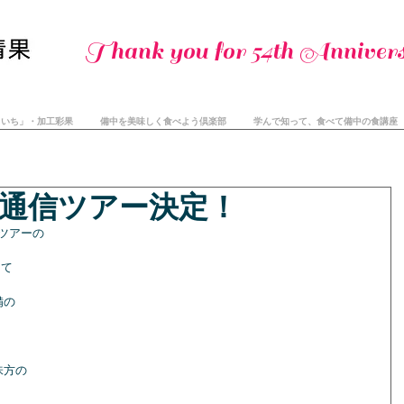
Thank you for 54th Annivers
まいち」・加工彩果
備中を美味しく食べよう倶楽部
学んで知って、食べて備中の食講座
通信ツアー決定！
ツアーの
して
備の
味方の