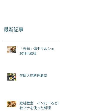
アル
最新記事
「告知」備中マルシェ
2019in総社
笠岡大島料理教室
総社教室 パンわーるど総
社フナを使った料理