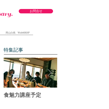
お問合せ
ary.
岡山白桃 WebSHOP
特集記事
食魅力講座予定
備中食べる通信オフ
ィシャル リニュー