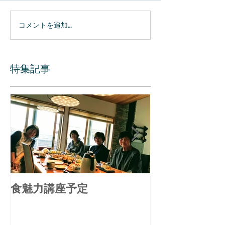
コメントを追加…
特集記事
食魅力講座予定
備中食べる通
ル リニュー