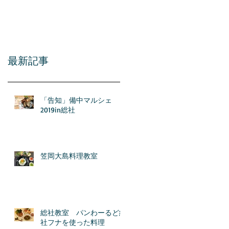
アル
最新記事
「告知」備中マルシェ
2019in総社
笠岡大島料理教室
総社教室 パンわーるど総
社フナを使った料理