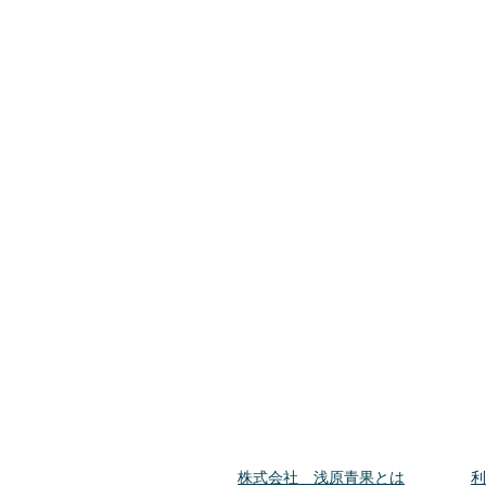
​株式会社 浅原青果とは
​