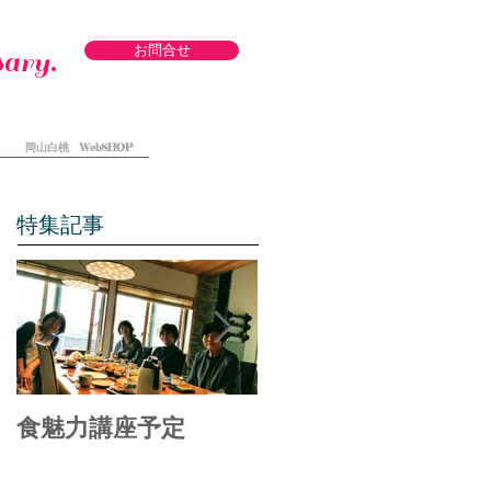
お問合せ
ary.
岡山白桃 WebSHOP
特集記事
食魅力講座予定
備中食べる通信オフ
ィシャル リニュー