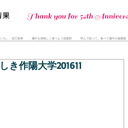
Thank you for 54th Annivers
まいち」・加工彩果
備中を美味しく食べよう倶楽部
学んで知って、食べて備中の食講座
き作陽大学201611