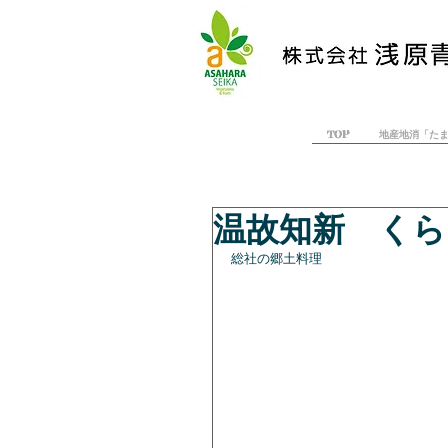
TOP
地産地消「た
温故知新 くらし
総社の郷土料理