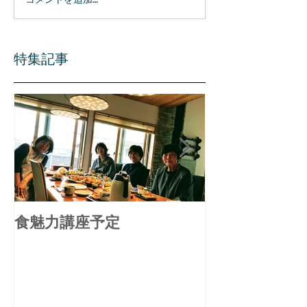
特集記事
食魅力講座予定
備中食べる通
ル リニュー