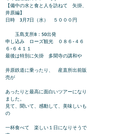
【備中の水と食と人を訪ねて　矢掛、
井原編】
日時　3月7日（水）　５０００円
　　玉島支所8：50出発　
申し込み　ローズ観光　０８６-４６
６-６４１１
最後は特別に矢掛　多聞寺の講和や
井原鉄道に乗ったり、　産直所出前販
売が
あったりと最高に面白いツアーになり
ました。
見て、聞いて、感動して、美味しいも
の
一杯食べて　楽しい１日になりそうで