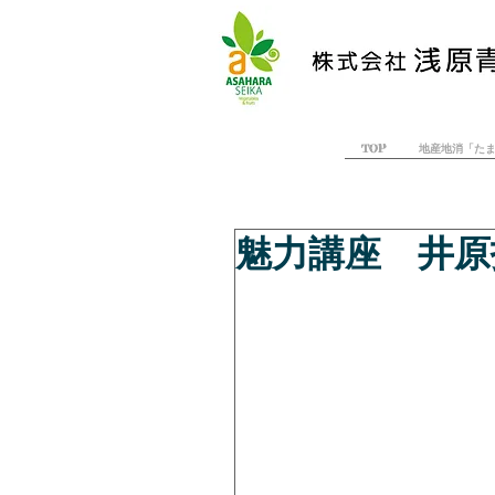
TOP
地産地消「た
魅力講座 井原