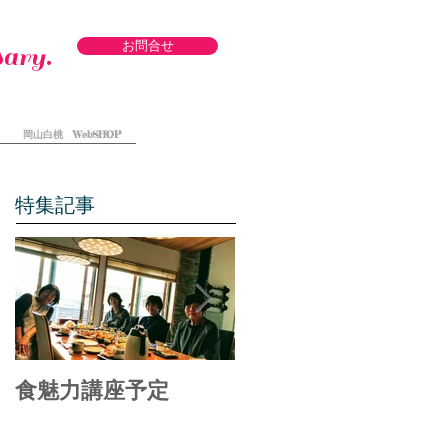
お問合せ
ary.
岡山白桃 WebSHOP
特集記事
食魅力講座予定
備中食べる通信オフ
ィシャル リニュー