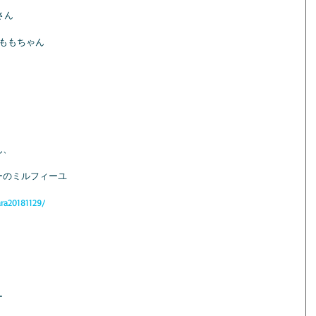
)さん
さんのももちゃん
ん、
ーのミルフィーユ
ra20181129/
ー