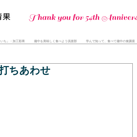
Thank you for 54th Annivers
まいち」・加工彩果
備中を美味しく食べよう倶楽部
学んで知って、食べて備中の食講座
打ちあわせ