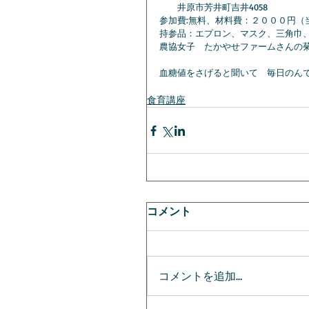
　　井原市芳井町吉井4058
参加費:無料、材料費：２０００円（
持参品：エプロン、マスク、三⾓⼱
農協女子　たかやせファームさんの
血糖値をさげると聞いて　毎日のんでま
食育講座
コメント
コメントを追加…