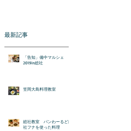
アル
最新記事
「告知」備中マルシェ
2019in総社
笠岡大島料理教室
総社教室 パンわーるど総
社フナを使った料理