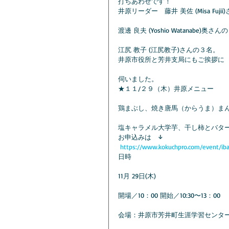
打ちあわせです！
井原リーダー　藤井 美佐 (Misa Fujii
渡邊 良夫 (Yoshio Watanabe)奥
江尻 教子 (江尻教子)さんの３名。
井原市役所と芳井支局にもご挨拶に
伺いました。
★１１/２９（木）井原メニュー
鶏まぶし、焼き唐馬（からうま）ま
塩キャラメル大学芋、干し柿とバタ
お申込みは　↓
https://www.kokuchpro.com/event/iba
日時
11⽉ 29⽇(木)
開場／10：00 開始／10:30〜13：00
会場：井原市芳井町生涯学習センタ