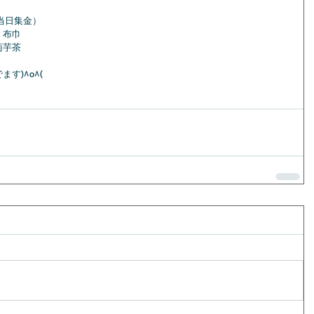
当日集金）
、布⼱
菊芋茶
す)^o^(