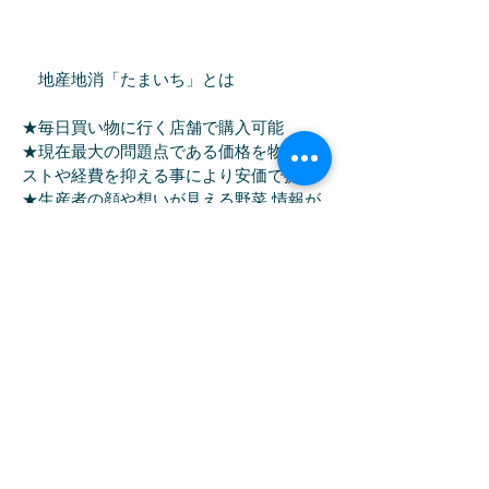
地産地消「たまいち」とは
★毎日買い物に行く店舗で購入可能
★現在最大の問題点である価格を物流コ
ストや経費を抑える事により安価で提供
★生産者の顔や想いが見える野菜 情報が
たっぷりある
★季節感や地域性があり毎日わくわく感
地域の活性化
★理念に共有 生産者や卸に提案ができ
る
★食育を通じて 家族の会話
★地域の食文化の継承
現在県南の地元農家のやさいや果物を
日々２０品目以上
店舗内地産地消コーナーで販売。 ３
６５日中３６１日をすべて