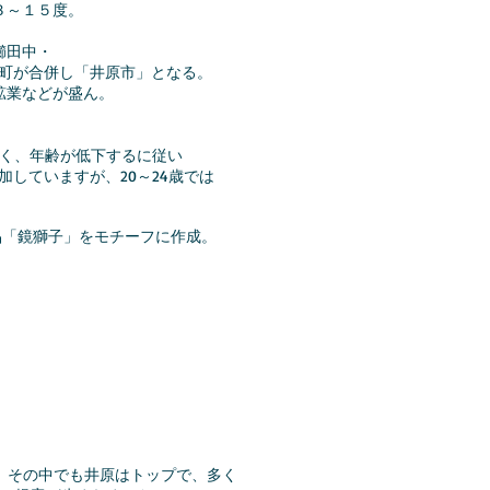
約１３～１５度。
櫛田中・
併し「井原市」となる。
鉱業などが盛ん。
年齢が低下するに従い
すが、20～24歳では
品「鏡獅子」をモチーフに作成。
。その中でも井原はトップで、多く