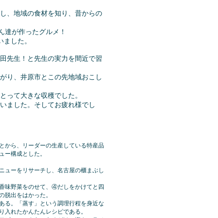
し、地域の食材を知り、昔からの
ゃん達が作ったグルメ！
いました。
田先生！と先生の実力を間近で習
がり、井原市とこの先地域おこし
にとって大きな収穫でした。
いました。そしてお疲れ様でし
とから、リーダーの生産している特産品
ュー構成とした。
ニューをリサーチし、名古屋の櫃まぶし
香味野菜をのせて、④だしをかけてと四
の脱出をはかった。
ある。「蒸す」という調理行程を身近な
り入れたかんたんレシピである。