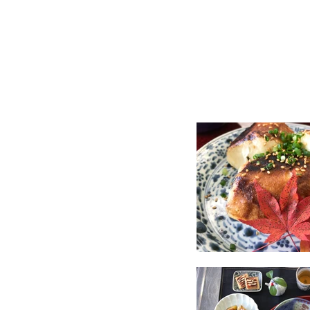
株式会社卵娘庵
ひよこさんちの直売所
京都から嫁ですが、芳井町の山と川の
観、そして赤土のごんぼうの田舎飯を
いと思います。
HP