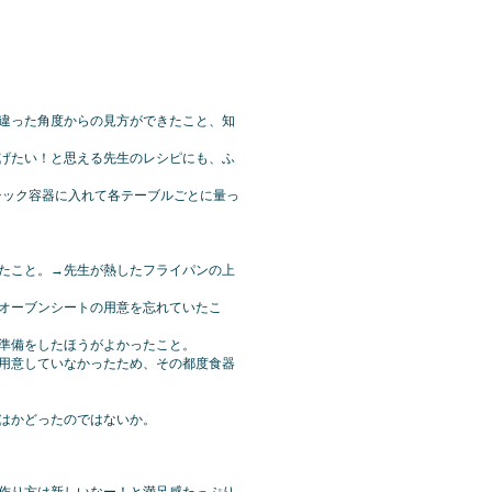
違った角度からの見方ができたこと、知
げたい！と思える先生のレシピにも、ふ
チック容器に入れて各テーブルごとに量っ
たこと。→先生が熱したフライパンの上
オーブンシートの用意を忘れていたこ
準備をしたほうがよかったこと。
用意していなかったため、その都度食器
はかどったのではないか。
作り方は新しいなー！と満足感たっぷり