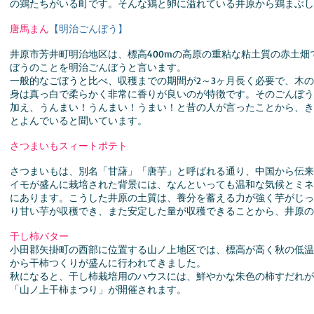
の鶏たちがいる町です。そんな鶏と卵に溢れている井原から鶏まぶし
唐馬まん
【明治ごんぼう】
井原市芳井町明治地区は、標高400mの高原の重粘な粘土質の赤土
ぼうのことを明治ごんぼうと言います。
一般的なごぼうと比べ、収穫までの期間が2～3ヶ月長く必要で、木
身は真っ白で柔らかく非常に香りが良いのが特徴です。そのごんぼう
加え、うんまい！うんまい！うまい！と昔の人が言ったことから、き
とよんでいると聞いています。
さつまいもスィートポテト
さつまいもは、別名「甘藷」「唐芋」と呼ばれる通り、中国から伝来
イモが盛んに栽培された背景には、なんといっても温和な気候とミネ
にあります。こうした井原の土質は、養分を蓄える力が強く芋がじっ
り甘い芋が収穫でき、また安定した量が収穫できることから、井原の
干し柿バター
小田郡矢掛町の西部に位置する山ノ上地区では、標高が高く秋の低温
から干柿つくりが盛んに行われてきました。
秋になると、干し柿栽培用のハウスには、鮮やかな朱色の柿すだれが連
「山ノ上干柿まつり」が開催されます。