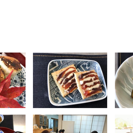
渡邊ももこ
菓子工房よいち ばあちゃんの作った明治ごん
ぼうを使ってかりんとうを作っています。菓子
綺麗な景
工房よいち 井原市芳井町から生まれた素材の
探してみた
力を味わってもらいたいです！
FB