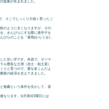
の提案が生まれました。
畑で、そこでじっくり力強く育ったご
の枝のように太くなりますが、その
を、きんぴらにする際に唐辛子を
んぴらのことを「唐馬(からうま)」
した甘い芋です。井原で、サツマ
ラル豊富な土壌（赤土・粘土質）
くりと育つので、蜜を多くんだよ
農家の経済を支えてきました。
と無霧という条件を生かして、昔
なります。12月第3日曜日には