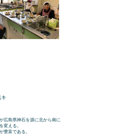
キ
県神石を源に北から南に
変える。
富である。