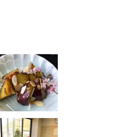
江尻 教子えじり きょうこ
耕せファーム
岡山県井原市
菊芋、きくいも茶・きくいもチップス
大地の力を信じて～自然の恵みを皆様の食
卓に！
HP