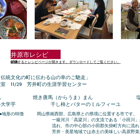
​井原市レシピ
crickするとレシピページが開きます。ダウンロードしてご覧ください。
「伝統文化の町に伝わる山の幸のご馳走」
教室 11/29 芳井町の生涯学習センター
ぶ し 焼き唐馬（からうま）まん 塩
ル大学芋 干し柿とバターのミルフィーユ
●地形の特徴 岡山県南西部、広島県との県境に位置する市です。
一級河川「高梁川」の支流である「小田川」が広島
流れ、市の中心部の小田郡矢掛町方向に流れを
芳井・美星地域では赤土の美味しい高原野菜が豊