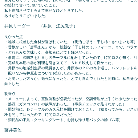
の笑顔で食べて頂いていたこと。
私も参加させてもらえて幸せなひとときでした。
ありがとうございました。
井原リーダー （井原 江尻教子）
良かった点
・地域に根差した食材が選ばれていた。（明治ごぼう・干し柿・さつまいも等）
・昔懐かしい「唐馬まん」から、斬新な「干し柿のミルフィーユ」まで、バラエ
・どれもみな美味しく、参加者にとても好評だった。
・事前に、調味料を計量し各テーブルに配分していたので、時間ロスが無く、計
・完成見本用の器が料理を引き立てて、ＳＮＳ映えして良かった。
・井原市の地域創生課の職員さんが、井原市のＰＲの為来場し、パンフレットを
配りながら井原市についてお話したのが良かった。
・お誘いした方々が、勉強になったと、とても喜んでくれたと同時に、私自身も
向上した。
改善点
・メニューによって、室温調整が必要だったが、空調管理が上手く出来なかった
・熱源（ガスコンロ）の故障があった。（事前チェックが足りなかった）
・開始前に、各テーブルのガス元栓を開けておくこと。（始まってから、ガスが
栓を開けて回ったので、時間ロスだった）
・消耗品の不足（クッキングシート、お持ち帰り用パックの輪ゴム等）
藤井美佐