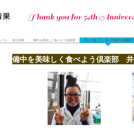
Thank you for 54th Annivers
まいち」・加工彩果
備中を美味しく食べよう倶楽部
学んで知って、食べて備中の食講座
備中を美味しく食べよう倶楽部 井