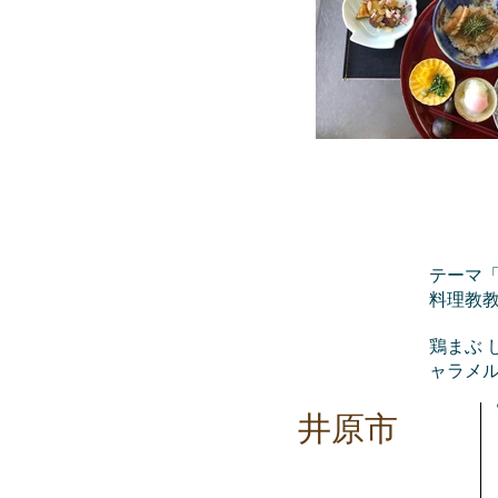
テーマ
​料理教
鶏ま
ャラメ
井原市