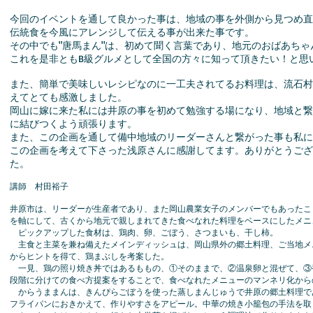
今回のイベントを通して良かった事は、地域の事を外側から見つめ直
伝統食を今風にアレンジして伝える事が出来た事です。
その中でも"唐馬まん"は、初めて聞く言葉であり、地元のおばあち
これを是非ともB級グルメとして全国の方々に知って頂きたい！と思
また、簡単で美味しいレシピなのに一工夫されてるお料理は、流石村
えてとても感激しました。
岡山に嫁に来た私には井原の事を初めて勉強する場になり、地域と繋
に結びつくよう頑張ります。
また、この企画を通して備中地域のリーダーさんと繋がった事も私
この企画を考えて下さった浅原さんに感謝してます。ありがとうござ
た。
講師 村田裕子
井原市は、リーダーが生産者であり、また岡山農業女子のメンバーでもあったこ
を軸にして、古くから地元で親しまれてきた食べなれた料理をベースにしたメニ
ピックアップした食材は、鶏肉、卵、ごぼう、さつまいも、干し柿。
主食と主菜を兼ね備えたメインディッシュは、岡山県外の郷土料理、ご当地メ
からヒントを得て、鶏まぶしを考案した。
一見、鶏の照り焼き丼ではあるももの、①そのままで、②温泉卵と混ぜて、③
段階に分けての食べ方提案をすることで、食べなれたメニューのマンネリ化から
からうままんは、きんぴらごぼうを使った蒸しまんじゅうで井原の郷土料理で
フライパンにおきかえて、作りやすさをアピール。中華の焼き小籠包の手法を取