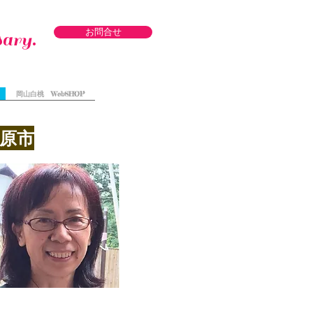
お問合せ
ary.
岡山白桃 WebSHOP
原市