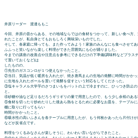
井原リーダー 渡邊ももこ
今回、井原の昔からある、その地域ならではの食材をつかって、新しい食べ方、
れたことが、私自身とてもおもしろく興味深いものでした。
そして、各家庭に帰っても、また作ってみよう！家族のみんなにも食べさせてあ
ふふっと笑いながら楽しく料理ができた雰囲気にも心が踊りました。
今までの講座の改善点や注意点を参考にできるだけの下準備(調味料などプラス
て置いておくなど)は
したものの、
①先生のガスコンロが１つ使えなかったこと。
②当日、気温が低く暖房を入れたが、焼き唐馬まんの生地の発酵に時間がかかっ
に生地を入れたボールを置いて発酵を促すという対応をしてくださった。
③塩キャラメル大学芋のさつまいもをバットの上で冷ますのに、ひっつき防止の
と。
④砂糖や油など足りるだろうギリギリの量で用意したので、もう少し余裕のある
⑤食材を切ったり炒めたりした後あら熱をとるために必要なお皿を、テーブルに
棚に取りに行ってもらい
時間がかかったこと。
⑥吸水性の高いふきんを各テーブルに用意したが、もう何枚かあったら片付けが
などが反省点です。
料理をつくるみなさんが楽しそうに、わいわい言いながらできたこと。
自分たちでつくったものを、おいしいなー！私でもうまいことできたなー！この