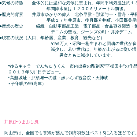
●気候の特徴 全体的には温和な気候に恵まれ、年間平均気温は
年間降水量は１２００ミリメートル前後。
●歴史的背景 井原市ゆかりの偉人 北条早雲・那須与一・雪舟・平
平成１７年井原市、後月郡芳井町、小田郡美星町が合
●産業の歴史 繊維・自動車部品工業・電子部品・食品容器製造・
デニムの聖地。ジーンズの町・井原デニム
●現在の状況（人口、年齢層、産業、教育、観光など）
4146万人・昭和一桁生まれと団魂の世代が多く、
減少し、若い世代は、年齢が上がるに従い増加していま
男女ともに減少しています。
*ゆるキャラ でんちゅうくん 市内出身の彫刻家”平櫛田中”の作
２０１３年6月1日デビュー。
*高越城址・那須与一の墓・嫁いらず観音院・天神峡
⋆子守唄の里(高屋）
井原ひつまぶし風
岡山県は、全国でも養鶏が盛んで飼育羽数はベスト5に入るほどです