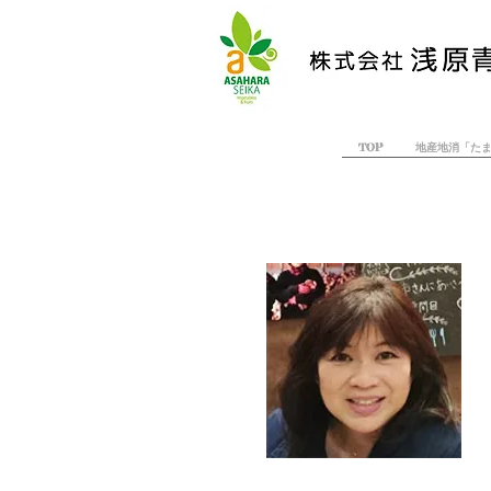
TOP
地産地消「た