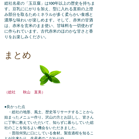
総社名産の「玉豆腐」は100年以上の歴史を持ちま
す。豆乳ににがりを加え、型に入れる直前の上澄
み部分を取るためミネラルが多く柔らかい食感と
濃厚な味わいが楽しめます。そして、赤米の甘酒
は、赤米を玄米のまま使い、甘味料を一切使わず
に作られています。古代赤米のほのかな甘さと香
りをお楽しみください。
​まとめ
（総社 秋山 直美）
●良かった点
・総社の地形、風土、歴史等リサーチすることから
始まったメニュー作り。沢山の方とお話しし、皆さん
に丁寧に教えていただいて、知らずに暮らしていた総
社のことを知るよい機会をいただきました。
・普段何気に口にしている食材。製造過程を知るこ
とが出来たり、生産者のこだわりや