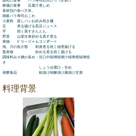
婚礼の食事 バラ寿司紅白ひっつき餅汁
葬儀の食事 豆腐汁煮しめ
食材別の食べ方米、
雑穀バラ寿司おこわ
小麦粉 蒸しパンお好み焼き麺
豆 煮る揚げる黒豆ジュース
芋 焼く蒸すきんとん
野菜 山菜生食炒める蒸す煮る
果物 ｾﾞりージャムコンポート
海、川の魚介類 刺身煮る焼く佃煮揚げる
畜産物 炒める煮る焼く揚げる
調味料みそ麹が多め・甘口中味噌味噌汁味噌煮味噌焼
き
しょうゆ濃口・甘め
発酵食品 粕漬け味醂漬け麹漬け甘酒
料理背景