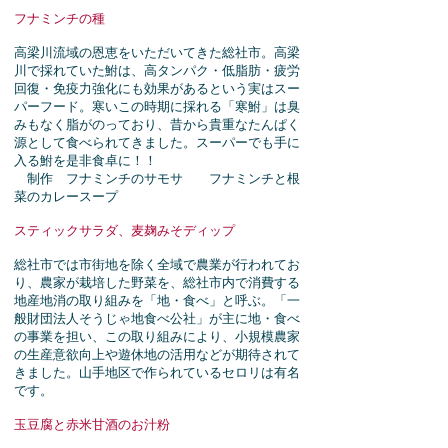
フナミンチの種
高梁川流域の恩恵をいただいてきた総社市。高梁
川で採れていた鮒は、高タンパク・低脂肪・疲労
回復・免疫力強化にも効果があるという実はスー
パーフード。寒いこの時期に採れる「寒鮒」は臭
みもなく脂がのっており、昔から貴重なたんぱく
源として食べられてきました。スーパーでも手に
入る鮒を是非食卓に！！
制作 フナミンチのサモサ フナミンチと根
菜のカレースープ
スティックサラダ、麦麹みそディップ
総社市では市街地を除く全域で農業が行われてお
り、農家が栽培した野菜を、総社市内で消費する
地産地消の取り組みを「地・食べ」と呼ぶ。「一
般財団法人そうじゃ地食べ公社」が主に地・食べ
の事業を担い、この取り組みにより、小規模農家
の生産意欲向上や遊休地の活用などが期待されて
きました。山手地区で作られているセロリは有名
です。
玉豆腐と赤米甘酒のお汁粉