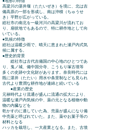
●地形の特徴
高梁川の湛井堰（たたいぜき）を境に、北は吉
備高原の一部を形成し、南は沖積（ちゅうせ
き）平野が広がっている。
総社市の南北を一級河川の高梁川が流れてお
り、扇状地でもあるので、特に耕作地として向
いている。
●気候の特徴
総社は温暖少雨で、晴天に恵まれた瀬戸内式気
候に属する。
●歴史的背景
総社市は古代吉備国の中心地のひとつであ
り、鬼ノ城、備中国分寺、こうもり塚古墳等
多くの史跡や文化財があります。奈良時代には
既に湛井（たたい）用水や条里制なども見られ
古代より豊潤な耕作地が連綿と続いている
●産業の歴史
元禄時代より流通が盛んに流通の拡大により、
温暖な瀬戸内気候の中、薬の元となる植物や動
物の内臓などを
乾かすのに適していた為、売薬が盛んになり備
中売薬と呼ばれていた。また、薬やお菓子等の
材料となる
ハッカを栽培し、一大産業となる。また、古墳