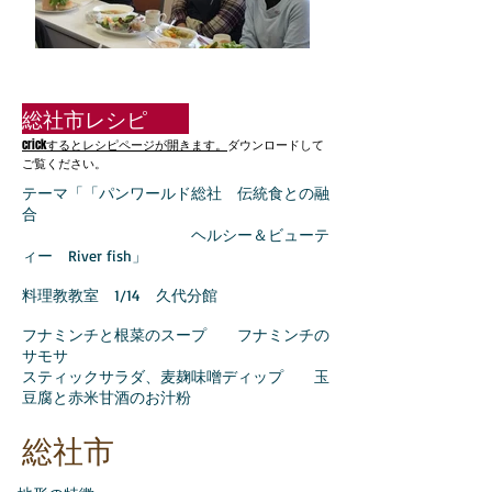
​総社市レシピ
crickするとレシピページが開きます。
ダウンロードして
ご覧ください。
テーマ「「パンワールド総社 伝統食との融
合
ヘルシー＆ビューテ
ィー River fish」
​料理教教室 1/14 久代分館
フナミンチと根菜のスープ フナミンチの
サモサ
スティックサラダ、麦麹味噌ディップ 玉
豆腐と赤米甘酒のお汁粉
総社市