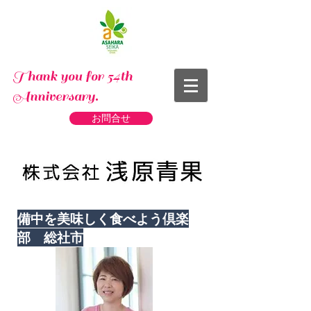
Thank you for 54th
Anniversary.
お問合せ
備中を美味しく食べよう倶楽
部 総社市