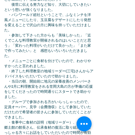
後世に伝える努力など知り、大切にしていきたい
という想いが強くなりました。
・パンワールド総社ということで、ふなミンチを洋
風メニューにしたり、玉豆腐をデザートにしたり発想
を変えることで沢山の方に興味を持っていただけまし
た。
・参加して下さった方からも「美味しかった」「近
くでこんな料理教室が開催されるのはいいことだと思
う」「変わった料理がいただけて良かった」「また家
で作ってみたい」と 感想もいろいろいただきまし
た。
・メニューごとに食材を分けていたので、わかりや
すかったと言われました。
・終了した料理教室の地域リーダー(三宅)さんからア
ドバイスをいただいていたので助かりました。
・当日の朝、開始前に地元の栄養改善のメンバーさ
んや2月に料理教室をされる笠岡大島の方が準備の応援
をしてくださったので時間通りにスタートでき助かり
ました。
・グループで参加される方がいらっしゃったので、
定員オーバー。見学（会費徴収）として参加していた
だけたので希望者の皆さんに参加していただくことが
できました。
・食事中に食材の説明（地域リーダー）、生産者、
郷土館の館長さん、伝承食材の復活に取り組んでいら
っしゃる方々にお話をしていただいたので時間が有効