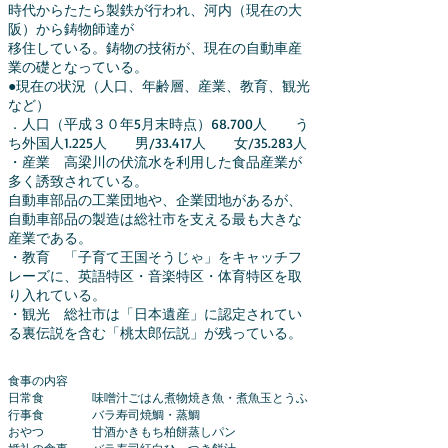
時代からたたら製鉄が行われ、河内（現在の大
阪）から鋳物師達が
移住している。鋳物の技術が、現在の自動車産
業の礎となっている。
●現在の状況（人口、年齢層、産業、教育、観光
など）
．人口（平成３０年5月末時点）68.700人 う
ち外国人1.225人 男/33.417人 女/35.283人
・産業 高梁川の伏流水を利用した食品産業が
多く誘致されている。
自動車部品の工業団地や、企業団地があるが、
自動車部品の製造は総社市を支える最も大きな
産業である。
・教育 「子育て王国そうじゃ」をキャッチフ
レーズに、英語特区・音楽特区・体育特区を取
り入れている。
・観光 総社市は「日本遺産」に認定されてい
る裏伝説を含む「桃太郎伝説」が残っている。
食事の内容
日常食 味噌汁ごはん煮物焼き魚・煮魚玉とうふ
行事食 バラ寿司焼鯛・蒸鯛
おやつ 甘酒かきもち柏餅蒸しパン