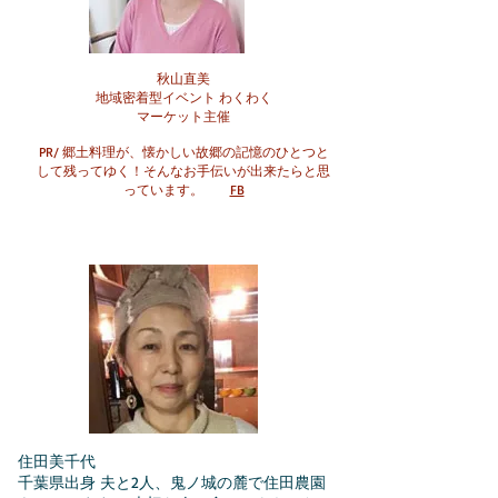
秋山直美
地域密着型イベント わくわく
マーケット主催
PR/ 郷土料理が、懐かしい故郷の記憶のひとつと
して残ってゆく！そんなお手伝いが出来たらと思
っています。
FB
住田美千代
千葉県出身 夫と2人、鬼ノ城の麓で住田農園