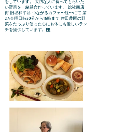
をしています。 大切な人に食べてもらいた
い野菜を一緒懸命作っています。 総社商店
街 旧堀和平邸 つながるカフェ〜線〜にて 第
2.4金曜日時30分から16時まで 住田農園の野
菜をたっぷり使った心にも体にも優しいラン
チを提供しています。
FB