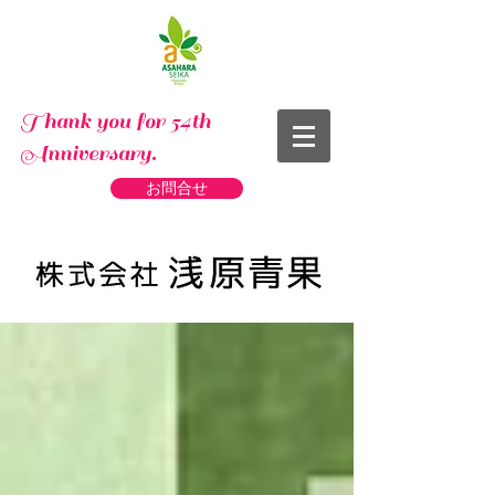
Thank you for 54th
Anniversary.
お問合せ