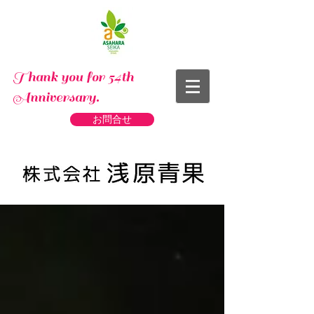
Thank you for 54th
Anniversary.
お問合せ