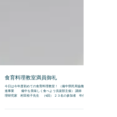
食育料理教室満員御礼
今日は今年度初めての食育料理教室！ （備中県民局協働推
進事業 備中を美味しく食べよう倶楽部主催） 講師 料
理研究家 村田裕子先生 （4回） ２３名の参加者 年代
も２０代～先輩まで！ 今ままでの食育講座を大きく違う事
は 料理をするだけではなく、製造者や生産者を ...