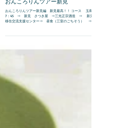
おんころりんツアー新見
おんころりんツアー新見編 新見最高！！ コース 玉島
7：45 ⇒ 新見 さつき屋 ⇒三光正宗酒造 ⇒ 新見
移住交流支援センター⇒ 昼食（三室のごちそう） ⇒
神郷あまご養殖場 ⇒ 三室川の源流 ⇒ 三室川ダム
⇒ 新倉敷...